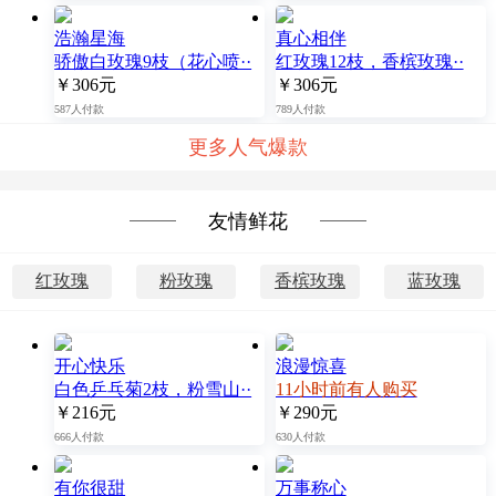
浩瀚星海
真心相伴
骄傲白玫瑰9枝（花心喷··
红玫瑰12枝，香槟玫瑰··
￥306元
￥306元
587人付款
789人付款
更多人气爆款
友情鲜花
红玫瑰
粉玫瑰
香槟玫瑰
蓝玫瑰
开心快乐
浪漫惊喜
白色乒乓菊2枝，粉雪山··
11小时前有人购买
￥216元
￥290元
666人付款
630人付款
有你很甜
万事称心