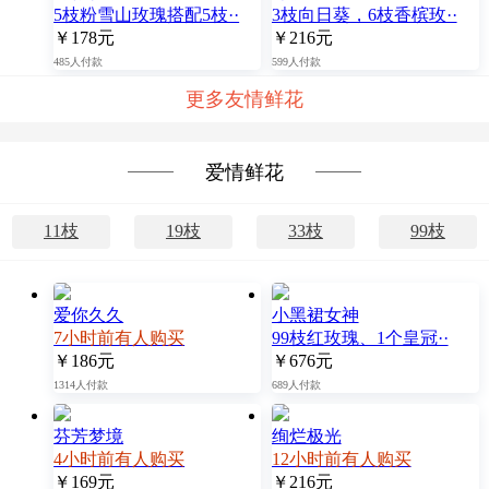
5枝粉雪山玫瑰搭配5枝··
3枝向日葵，6枝香槟玫··
￥178元
￥216元
485人付款
599人付款
更多友情鲜花
爱情鲜花
11枝
19枝
33枝
99枝
爱你久久
小黑裙女神
7小时前有人购买
99枝红玫瑰、1个皇冠··
￥186元
￥676元
1314人付款
689人付款
芬芳梦境
绚烂极光
4小时前有人购买
12小时前有人购买
￥169元
￥216元