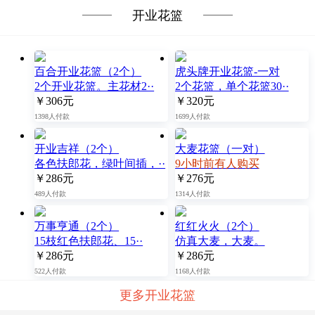
开业花篮
百合开业花篮（2个）
虎头牌开业花篮-一对
2个开业花篮。主花材2··
2个花篮，单个花篮30··
￥306元
￥320元
1398人付款
1699人付款
开业吉祥（2个）
大麦花篮（一对）
各色扶郎花，绿叶间插，··
9小时前有人购买
￥286元
￥276元
489人付款
1314人付款
万事亨通（2个）
红红火火（2个）
15枝红色扶郎花、15··
仿真大麦，大麦。
￥286元
￥286元
522人付款
1168人付款
更多开业花篮