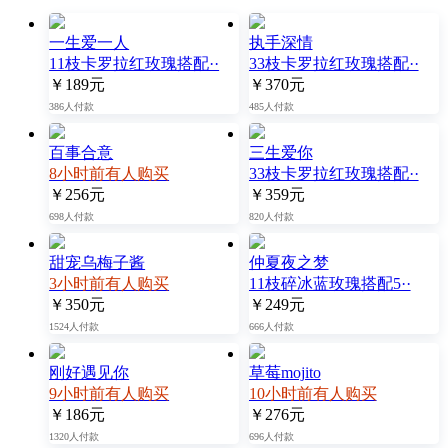
一生爱一人
执手深情
11枝卡罗拉红玫瑰搭配··
33枝卡罗拉红玫瑰搭配··
￥189元
￥370元
386人付款
485人付款
百事合意
三生爱你
8小时前有人购买
33枝卡罗拉红玫瑰搭配··
￥256元
￥359元
698人付款
820人付款
甜宠乌梅子酱
仲夏夜之梦
3小时前有人购买
11枝碎冰蓝玫瑰搭配5··
￥350元
￥249元
1524人付款
666人付款
刚好遇见你
草莓mojito
9小时前有人购买
10小时前有人购买
￥186元
￥276元
1320人付款
696人付款