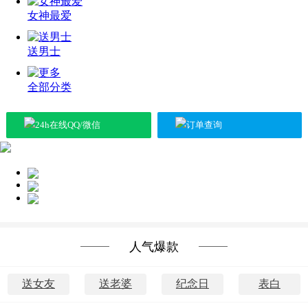
女神最爱
送男士
全部分类
24h在线QQ/微信
订单查询
送女神
送长辈
送朋友
人气爆款
送女友
送老婆
纪念日
表白