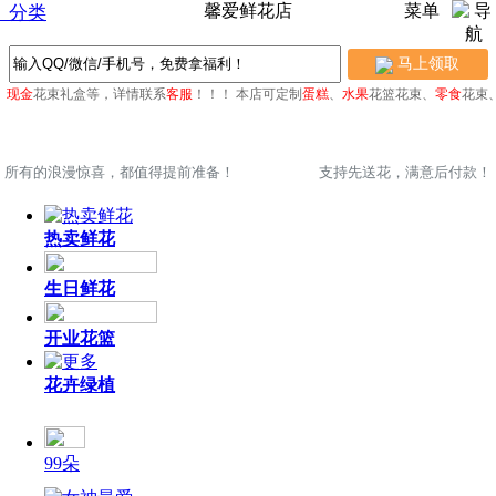
馨爱鲜花店
菜单
分类
马上领取
、
现金
花束礼盒等，详情联系
客服
！！！
本店可定制
蛋糕
、
水果
花篮花束、
零食
花束、
所有的浪漫惊喜，都值得提前准备！
支持先送花，满意后付款！
热卖鲜花
生日鲜花
开业花篮
花卉绿植
99朵