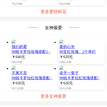
756人付款
456人付款
更多爱情鲜花
女神最爱
我们的爱
爱的心光
99枝卡罗拉玫瑰搭配1··
99支红玫瑰、2个串灯
￥646元
￥620元
666人付款
3248人付款
不离不弃
牵手一辈子
99枝卡罗拉红玫瑰搭配··
99枝卡罗拉红玫瑰搭配··
￥626元
￥620元
9217人付款
2251人付款
更多女神最爱